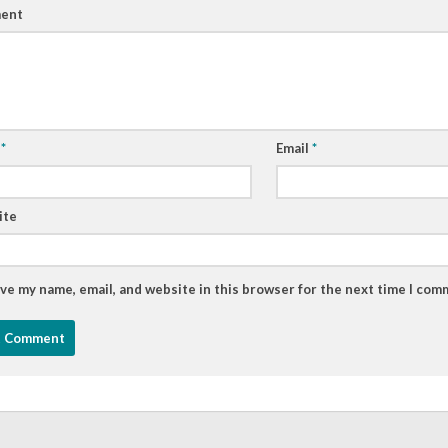
ent
e
*
Email
*
ite
ve my name, email, and website in this browser for the next time I com