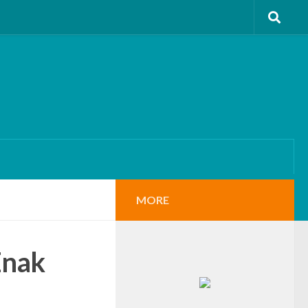
MORE
Enak