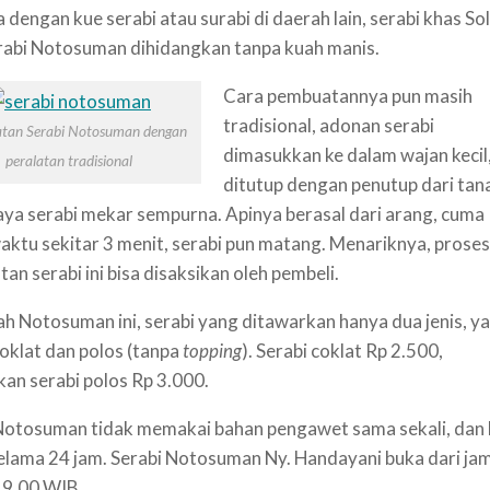
 dengan kue serabi atau surabi di daerah lain, serabi khas So
rabi Notosuman dihidangkan tanpa kuah manis.
Cara pembuatannya pun masih
tradisional, adonan serabi
tan Serabi Notosuman dengan
dimasukkan ke dalam wajan kecil,
peralatan tradisional
ditutup dengan penutup dari tan
paya serabi mekar sempurna. Apinya berasal dari arang, cuma
aktu sekitar 3 menit, serabi pun matang. Menariknya, proses
an serabi ini bisa disaksikan oleh pembeli.
ah Notosuman ini, serabi yang ditawarkan hanya dua jenis, ya
coklat dan polos (tanpa
topping
). Serabi coklat Rp 2.500,
an serabi polos Rp 3.000.
Notosuman tidak memakai bahan pengawet sama sekali, dan 
elama 24 jam. Serabi Notosuman Ny. Handayani buka dari ja
19.00 WIB