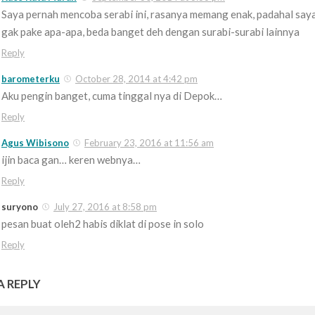
Saya pernah mencoba serabi ini, rasanya memang enak, padahal say
gak pake apa-apa, beda banget deh dengan surabi-surabi lainnya
Reply
barometerku
October 28, 2014 at 4:42 pm
Aku pengin banget, cuma tinggal nya di Depok…
Reply
Agus Wibisono
February 23, 2016 at 11:56 am
ijin baca gan… keren webnya…
Reply
suryono
July 27, 2016 at 8:58 pm
pesan buat oleh2 habis diklat di pose in solo
Reply
A REPLY