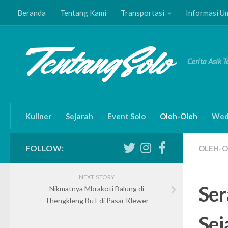
Beranda
Tentang Kami
Transportasi
Informasi 
Skip to content
Cerita Asik 
Kuliner
Sejarah
Event Solo
Oleh-Oleh
Wed
FOLLOW:
OLEH-O
NEXT STORY
Ser
Nikmatnya Mbrakoti Balung di
Thengkleng Bu Edi Pasar Klewer
Sej