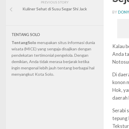
PREVIOUS STORY
Kuliner Sehat di Susu Segar Shi Jack
BY
DONY
TENTANG SOLO
TentangSolo
merupakan situs informasi dunia
Kalau b
wisata (MICE) yang sengaja disajikan dengan
Anda ta
pendekatan tertimonial pengelola. Dengan
Notosu
demikian, Anda tidak merasa berjarak ketika
ingin mengenal lebih jauh tentang berbagai hal
Di daer
menyangkut Kota Solo.
konon m
Hok, ya
daerah 
Serabi
tepung 
Tekstur