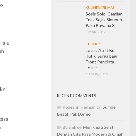
lo
KULINER
/
PILIHAN
Sosis Solo, Cemilan
Enak Sejak Sinuhun
Paku Buwana X
3 MAR, 2017
 lalu
KULINER
Lotek ‘Atria’ Bu
ah
Tutik, Surga bagi
Front Pencinta
Lotek
18 NOV, 2016
kni
RECENT COMMENTS
Roseann Heilman
on
Sumber
Bestik Pak Darmo
bisa
m
Bu anik
on
Menikmati Selat
Dengan Cita Rasa Modern di Omah