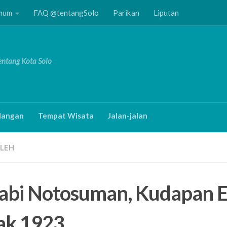
Umum
FAQ @tentangSolo
Parikan
Liputan
Tentang Kota Solo
angan
Tempat Wisata
Jalan-jalan
LEH
abi Notosuman, Kudapan 
ak 1923