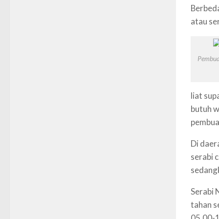
Berbeda
atau se
Pembua
liat su
butuh w
pembuat
Di daer
serabi 
sedangk
Serabi 
tahan s
05.00-