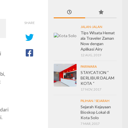
SHARE
JALAN-JALAN
Tips Wisata Hemat
ala Traveler Zaman
Now dengan
Aplikasi Airy
i
12 AUG, 2019
PARIWARA
STAYCATION “
bi,
BERLIBUR DALAM
k
KOTA “
17 NOV, 2017
PILIHAN
/
SEJARAH
Sejarah Kejayaan
dari
Bioskop Lokal di
i.
Kota Solo
7 MAR, 2017