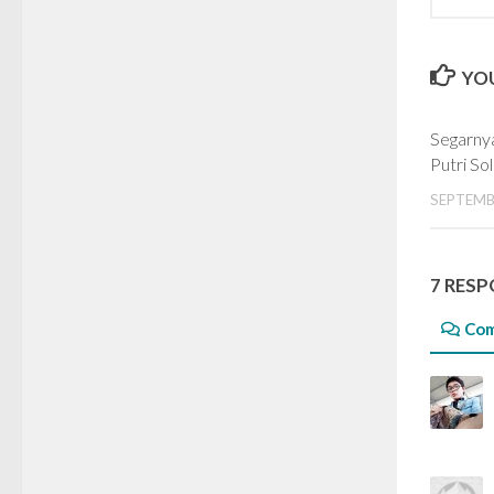
YOU
Segarny
Putri So
SEPTEMB
7 RES
Co