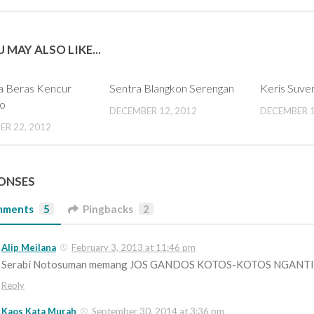
 MAY ALSO LIKE...
a Beras Kencur
Sentra Blangkon Serengan
Keris Suven
lo
DECEMBER 12, 2012
DECEMBER 1
ER 22, 2012
PONSES
mments
5
Pingbacks
2
Alip Meilana
February 3, 2013 at 11:46 pm
Serabi Notosuman memang JOS GANDOS KOTOS-KOTOS NGANT
Reply
Kaos Kata Murah
September 30, 2014 at 3:36 pm