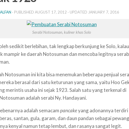
ALFAN
· PUBLISHED
AUGUST 17, 2012
· UPDATED
JANUARY 7, 2016
Serabi Notosuman, kuliner khas Solo
oleh sedikit berlebihan, tak lengkap berkunjung ke Solo, kalau
k mampir ke daerah Notosuman dan mencoba legitnya serab
man.
ah Notosuman ini kita bisa menemukan beberapa penjual sera
ereka berasal dari satu keturunan yang sama, yaitu Hoo Ge
ng merintis usaha ini sejak 1923. Salah satu yang terkenal di
Notosuman adalah serabi Ny. Handayani.
 sebenarnya adalah semacam
pancake
yang adonannya terdiri 
beras, santan, gula, garam, dan daun pandan sebagai pewang
nya kenyal namun tetap lembut, dan rasanya sangat legit.