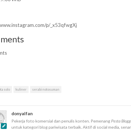
//www.instagram.com/p/_x53qfwgXj
ments
nts
ta solo
kuliner
serabi notosuman
donyalfan
Pekerja foto komersial dan penulis konten. Pemenang
Pesta Blog
untuk kategori blog pariwisata terbaik. Aktif di social media, sena