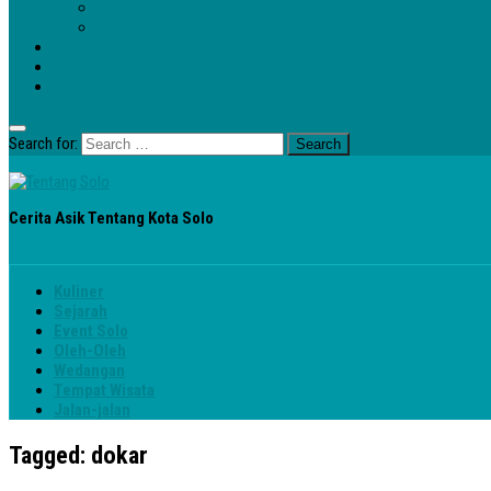
Panti Asuhan
Hotel
FAQ @tentangSolo
Parikan
Liputan
Search for:
Cerita Asik Tentang Kota Solo
Kuliner
Sejarah
Event Solo
Oleh-Oleh
Wedangan
Tempat Wisata
Jalan-jalan
Tagged:
dokar