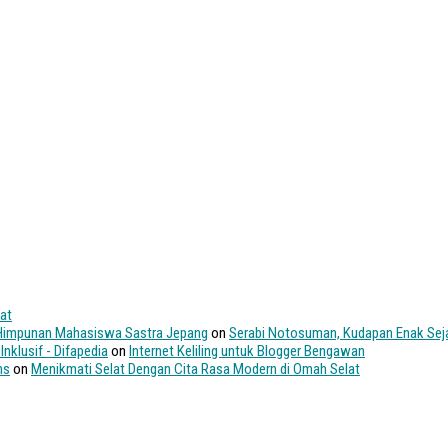
at
– Himpunan Mahasiswa Sastra Jepang
on
Serabi Notosuman, Kudapan Enak Sej
nklusif - Difapedia
on
Internet Keliling untuk Blogger Bengawan
ns
on
Menikmati Selat Dengan Cita Rasa Modern di Omah Selat