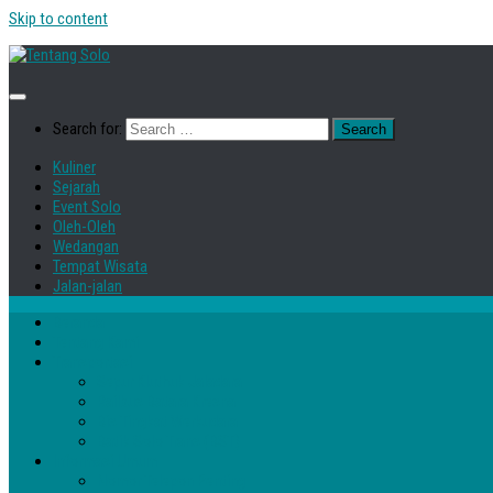
Skip to content
Search for:
Kuliner
Sejarah
Event Solo
Oleh-Oleh
Wedangan
Tempat Wisata
Jalan-jalan
Beranda
Tentang Kami
Transportasi
Sepur Kluthuk Jaladara
Railbus Batara Kresna
Bis Tingkat Werkudara
Batik Solo Trans (BST)
Informasi Umum
Nomor Telepon Penting