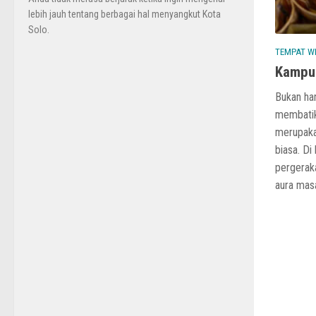
lebih jauh tentang berbagai hal menyangkut Kota
Solo.
TEMPAT W
Kampun
Bukan han
membati
merupaka
biasa. Di
pergeraka
aura masa