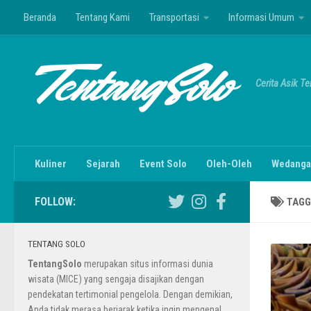
Beranda
Tentang Kami
Transportasi
Informasi Umum
Skip to content
Cerita Asik T
Kuliner
Sejarah
Event Solo
Oleh-Oleh
Wedanga
FOLLOW:
TAGG
TENTANG SOLO
TentangSolo
merupakan situs informasi dunia
wisata (MICE) yang sengaja disajikan dengan
pendekatan tertimonial pengelola. Dengan demikian,
Anda tidak merasa berjarak ketika ingin mengenal