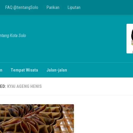
FAQ @tentangSolo
Parikan
Liputan
entang Kota Solo
n
Tempat Wisata
Jalan-jalan
ED:
KYAI AGENG HENIS