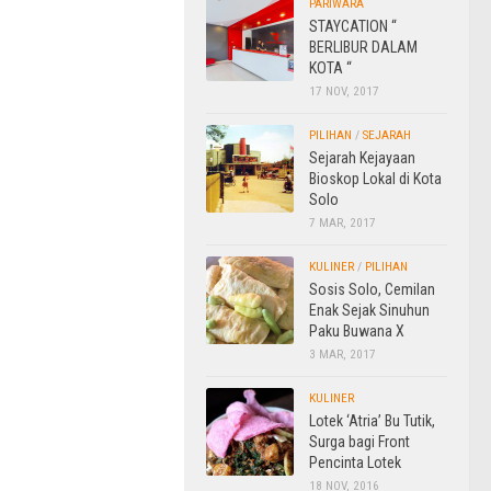
PARIWARA
STAYCATION “
BERLIBUR DALAM
KOTA “
17 NOV, 2017
PILIHAN
/
SEJARAH
Sejarah Kejayaan
Bioskop Lokal di Kota
Solo
7 MAR, 2017
KULINER
/
PILIHAN
Sosis Solo, Cemilan
Enak Sejak Sinuhun
Paku Buwana X
3 MAR, 2017
KULINER
Lotek ‘Atria’ Bu Tutik,
Surga bagi Front
Pencinta Lotek
18 NOV, 2016