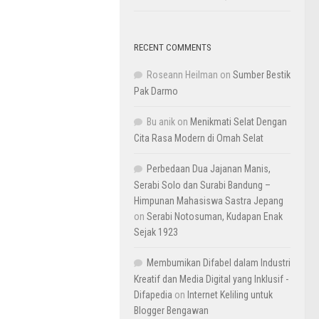
RECENT COMMENTS
Roseann Heilman
on
Sumber Bestik
Pak Darmo
Bu anik
on
Menikmati Selat Dengan
Cita Rasa Modern di Omah Selat
Perbedaan Dua Jajanan Manis,
Serabi Solo dan Surabi Bandung –
Himpunan Mahasiswa Sastra Jepang
on
Serabi Notosuman, Kudapan Enak
Sejak 1923
Membumikan Difabel dalam Industri
Kreatif dan Media Digital yang Inklusif -
Difapedia
on
Internet Keliling untuk
Blogger Bengawan