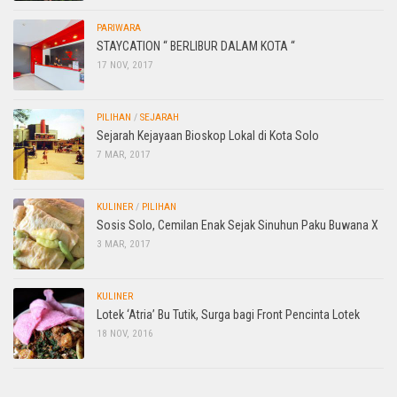
PARIWARA
STAYCATION “ BERLIBUR DALAM KOTA “
17 NOV, 2017
PILIHAN
/
SEJARAH
Sejarah Kejayaan Bioskop Lokal di Kota Solo
7 MAR, 2017
KULINER
/
PILIHAN
Sosis Solo, Cemilan Enak Sejak Sinuhun Paku Buwana X
3 MAR, 2017
KULINER
Lotek ‘Atria’ Bu Tutik, Surga bagi Front Pencinta Lotek
18 NOV, 2016