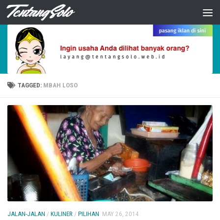
Skip to content
TAGGED:
MBAH LOSO
JALAN-JALAN
/
KULINER
/
PILIHAN
MAY 26, 2014