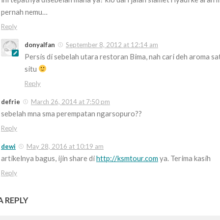
pernah nemu…
Reply
donyalfan
September 8, 2012 at 12:14 am
Persis di sebelah utara restoran Bima, nah cari deh aroma sa
situ
Reply
defrie
March 26, 2014 at 7:50 pm
sebelah mna sma perempatan ngarsopuro??
Reply
dewi
May 28, 2016 at 10:19 am
artikelnya bagus, ijin share di
http://ksmtour.com
ya. Terima kasih
Reply
A REPLY