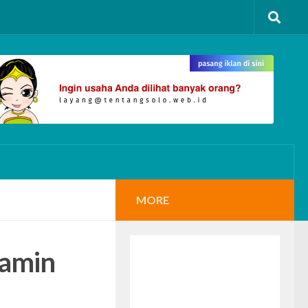
MORE
Samin