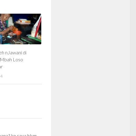
eh nJawani di
Mbah Loso
ar
14
 mana? ko saya blum