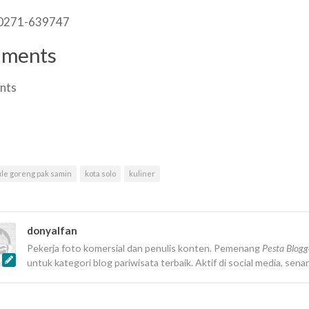
 0271-639747
ments
nts
le goreng pak samin
kota solo
kuliner
donyalfan
Pekerja foto komersial dan penulis konten. Pemenang
Pesta Blog
untuk kategori blog pariwisata terbaik. Aktif di social media, sena