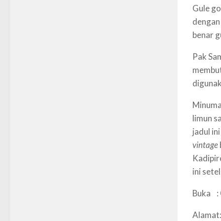
Gule go
dengan 
benar g
Pak Sam
membut
digunak
Minuman
limun s
jadul i
vintage
Kadipi
ini set
Buka :
Alamat: