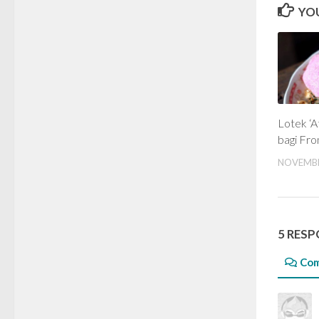
YOU
Lotek ‘At
bagi Fro
NOVEMBE
5 RES
Co