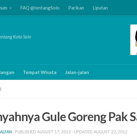
Umum
FAQ @tentangSolo
Parikan
Liputan
Tentang Kota Solo
angan
Tempat Wisata
Jalan-jalan
R
yahnya Gule Goreng Pak 
ALFAN
· PUBLISHED
AUGUST 17, 2012
· UPDATED
AUGUST 22, 2012