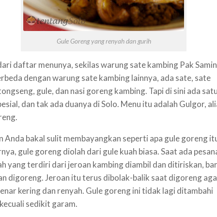
Gule Goreng yang renyah dan gurih
 dari daftar menunya, sekilas warung sate kambing Pak Samin
erbeda dengan warung sate kambing lainnya, ada sate, sate
 tongseng, gule, dan nasi goreng kambing. Tapi di sini ada sat
esial, dan tak ada duanya di Solo. Menu itu adalah Gulgor, al
reng.
 Anda bakal sulit membayangkan seperti apa gule goreng it
nya, gule goreng diolah dari gule kuah biasa. Saat ada pesana
ah yang terdiri dari jeroan kambing diambil dan ditiriskan, ba
n digoreng. Jeroan itu terus dibolak-balik saat digoreng aga
enar kering dan renyah. Gule goreng ini tidak lagi ditambahi
kecuali sedikit garam.