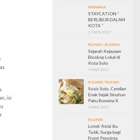
PARIWARA
STAYCATION “
BERLIBUR DALAM
KOTA “
17 NOV, 2017
PILIHAN
/
SEJARAH
Sejarah Kejayaan
Bioskop Lokal di
u
Kota Solo
ias
7 MAR, 2017
KULINER
/
PILIHAN
Sosis Solo, Cemilan
u.
Enak Sejak Sinuhun
n, isi
Paku Buwana X
ru
3 MAR, 2017
r
KULINER
Lotek ‘Atria’ Bu
Tutik, Surga bagi
Front Pencinta