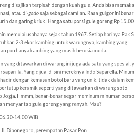
reng disajikan terpisah dengan kuah gule, Anda bisa memak
nasi, atau di-
gado
saja sebagai camilan. Rasa gulgor ini benar
urih dan garing kriuk! Harga satu porsi gule goreng Rp 15.00
in memulai usahanya sejak tahun 1967. Setiap harinya Pak 
uhkan 2-3 ekor kambing untuk warungnya, kambing yang
an pun hanya kambing yang masih berusia muda.
 yang ditawarkan di warung ini juga ada satu yang spesial, 
arsaparilla. Yang dijual di sini mereknya Indo Saparella. Minu
ni hadir dengan kemasan botol baru yang unik, tidak dalam k
bertutup keramik seperti yang ditawarkan di warung soto
ro Jogja. Hmmm, benar-benar segar meminum minuman bers
elah menyantap gule goreng yang renyah. Mau?
 06.30-14.00 WIB
 Jl. Diponegoro, perempatan Pasar Pon