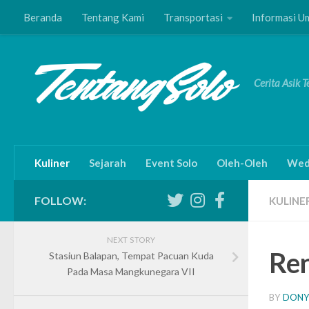
Beranda
Tentang Kami
Transportasi
Informasi 
Skip to content
Cerita Asik 
Kuliner
Sejarah
Event Solo
Oleh-Oleh
Wed
FOLLOW:
KULINE
NEXT STORY
Ren
Stasiun Balapan, Tempat Pacuan Kuda
Pada Masa Mangkunegara VII
BY
DONY