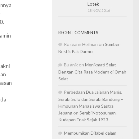
Lotek
annya
18 NOV, 2016
-
0.
RECENT COMMENTS
Samin
Roseann Heilman
on
Sumber
Bestik Pak Darmo
Bu anik
on
Menikmati Selat
yakni
Dengan Cita Rasa Modern di Omah
man
Selat
emasan
Perbedaan Dua Jajanan Manis,
oda
Serabi Solo dan Surabi Bandung –
Himpunan Mahasiswa Sastra
Jepang
on
Serabi Notosuman,
Kudapan Enak Sejak 1923
Membumikan Difabel dalam