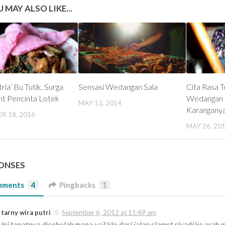
 MAY ALSO LIKE...
ria’ Bu Tutik, Surga
Sensasi Wedangan Sala
Cita Rasa T
nt Pencinta Lotek
Wedangan 
MAY 13, 2014
Karangany
R 18, 2016
MAY 26, 20
PONSES
mments
4
Pingbacks
1
tarny wira putri
September 6, 2012 at 11:49 am
ini tepatnya disebelah mana ya? klo dari jalan slamet riyadi ke arah