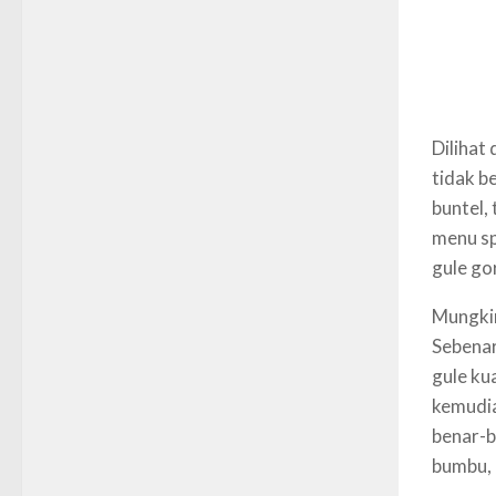
Dilihat
tidak b
buntel,
menu sp
gule go
Mungkin
Sebenar
gule ku
kemudia
benar-b
bumbu, 