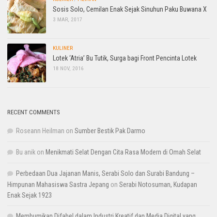
Sosis Solo, Cemilan Enak Sejak Sinuhun Paku Buwana X
3 MAR, 2017
KULINER
Lotek ‘Atria’ Bu Tutik, Surga bagi Front Pencinta Lotek
18 NOV, 2016
RECENT COMMENTS
Roseann Heilman
on
Sumber Bestik Pak Darmo
Bu anik
on
Menikmati Selat Dengan Cita Rasa Modern di Omah Selat
Perbedaan Dua Jajanan Manis, Serabi Solo dan Surabi Bandung –
Himpunan Mahasiswa Sastra Jepang
on
Serabi Notosuman, Kudapan
Enak Sejak 1923
Membumikan Difabel dalam Industri Kreatif dan Media Digital yang