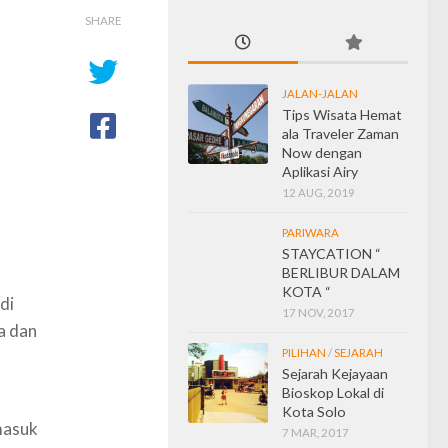
SHARE
JALAN-JALAN
Tips Wisata Hemat
ala Traveler Zaman
Now dengan
Aplikasi Airy
12 AUG, 2019
PARIWARA
STAYCATION “
BERLIBUR DALAM
KOTA “
di
17 NOV, 2017
a dan
PILIHAN
/
SEJARAH
Sejarah Kejayaan
Bioskop Lokal di
Kota Solo
masuk
7 MAR, 2017