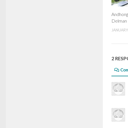
Andhong
Delman
JANUARY 
2 RES
Co