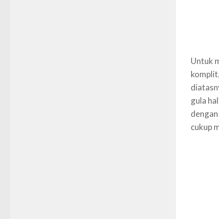
Untuk m
komplit,
diatasn
gula ha
dengan 
cukup m