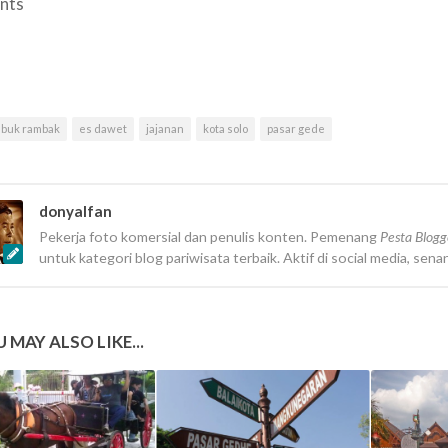
nts
abuk rambak
es dawet
jajanan
kota solo
pasar gede
donyalfan
Pekerja foto komersial dan penulis konten. Pemenang
Pesta Blog
untuk kategori blog pariwisata terbaik. Aktif di social media, sena
 MAY ALSO LIKE...