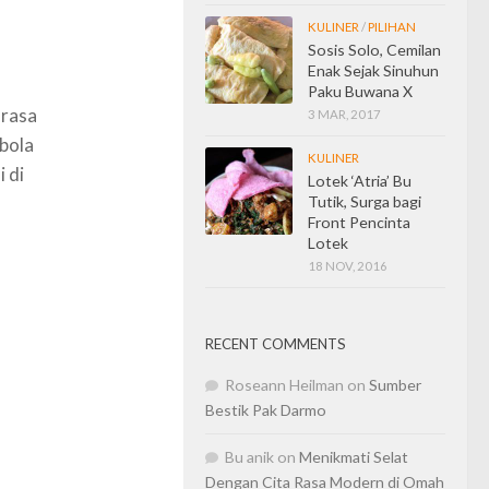
KULINER
/
PILIHAN
Sosis Solo, Cemilan
Enak Sejak Sinuhun
Paku Buwana X
 rasa
3 MAR, 2017
‘bola
KULINER
i di
Lotek ‘Atria’ Bu
Tutik, Surga bagi
Front Pencinta
Lotek
18 NOV, 2016
RECENT COMMENTS
Roseann Heilman
on
Sumber
Bestik Pak Darmo
Bu anik
on
Menikmati Selat
Dengan Cita Rasa Modern di Omah