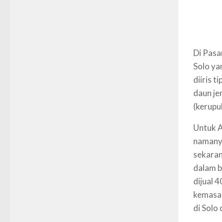
Di Pasa
Solo ya
diiris t
daun je
(kerupuk
Untuk A
namanya
sekaran
dalam b
dijual 
kemasan
di Solo