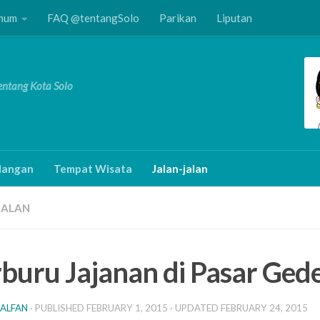
Umum
FAQ @tentangSolo
Parikan
Liputan
Tentang Kota Solo
angan
Tempat Wisata
Jalan-jalan
JALAN
buru Jajanan di Pasar Ged
ALFAN
· PUBLISHED
FEBRUARY 1, 2015
· UPDATED
FEBRUARY 24, 2015