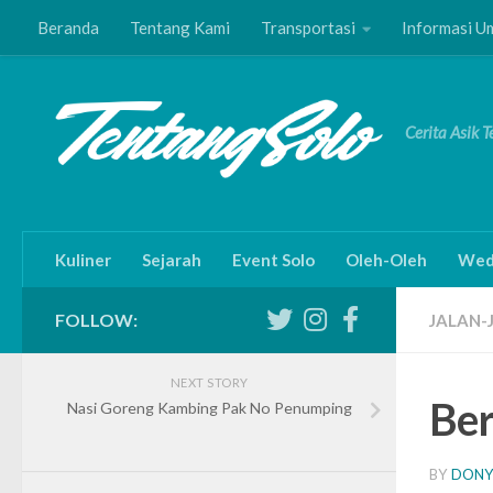
Beranda
Tentang Kami
Transportasi
Informasi 
Skip to content
Cerita Asik 
Kuliner
Sejarah
Event Solo
Oleh-Oleh
Wed
FOLLOW:
JALAN-
NEXT STORY
Ber
Nasi Goreng Kambing Pak No Penumping
BY
DONY