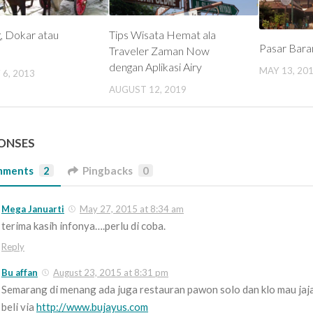
, Dokar atau
Tips Wisata Hemat ala
Pasar Baran
Traveler Zaman Now
dengan Aplikasi Airy
MAY 13, 20
6, 2013
AUGUST 12, 2019
PONSES
mments
2
Pingbacks
0
Mega Januarti
May 27, 2015 at 8:34 am
terima kasih infonya….perlu di coba.
Reply
Bu affan
August 23, 2015 at 8:31 pm
Semarang di menang ada juga restauran pawon solo dan klo mau jaja
beli via
http://www.bujayus.com