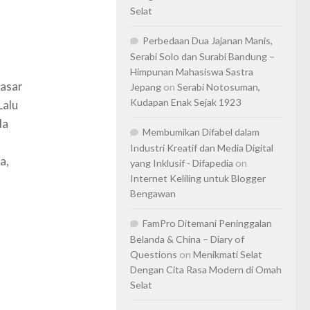
Selat
Perbedaan Dua Jajanan Manis,
Serabi Solo dan Surabi Bandung –
Himpunan Mahasiswa Sastra
pasar
Jepang
on
Serabi Notosuman,
Kudapan Enak Sejak 1923
Lalu
da
Membumikan Difabel dalam
Industri Kreatif dan Media Digital
a,
yang Inklusif - Difapedia
on
Internet Keliling untuk Blogger
Bengawan
FamPro Ditemani Peninggalan
Belanda & China – Diary of
Questions
on
Menikmati Selat
Dengan Cita Rasa Modern di Omah
Selat