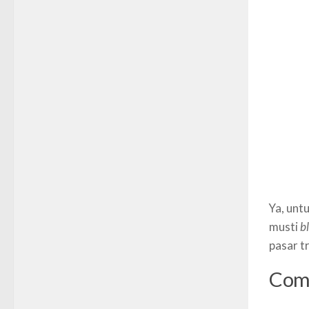
Ya, unt
musti
b
pasar t
Com