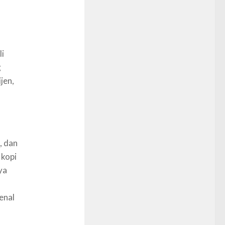
li
g
ijen,
, dan
 kopi
ya
enal