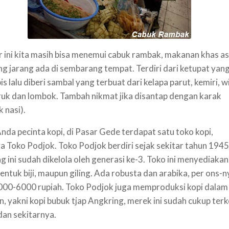
r ini kita masih bisa menemui cabuk rambak, makanan khas as
ng jarang ada di sembarang tempat. Terdiri dari ketupat yan
ipis lalu diberi sambal yang terbuat dari
kelapa parut, kemiri, w
ruk dan lombok.
Tambah nikmat jika disantap dengan karak
 nasi).
nda pecinta kopi, di Pasar Gede terdapat satu toko kopi,
 Toko Podjok. Toko Podjok berdiri sejak sekitar tahun 1945
g ini sudah dikelola oleh generasi ke-3. Toko ini menyediakan
entuk biji, maupun giling. Ada robusta dan arabika, per ons-n
4000-6000 rupiah. Toko Podjok juga memproduksi kopi dalam
, yakni kopi bubuk tjap Angkring, merek ini sudah cukup terk
 dan sekitarnya.