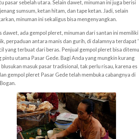
tu pasar sebelah utara. Selain dawet, minuman ini juga berisi
 jenang sumsum, ketan hitam, dan tape ketan. Jadi, selain
rkan, minuman ini sekaligus bisa mengenyangkan.
es dawet, ada gempol pleret, minuman dari santan ini memiliki
ik, perpaduan antara manis dan gurih, di dalamnya terdapat 
cil yang terbuat dari beras. Penjual gempol pleret bisa ditemu
 pintu utama Pasar Gede. Bagi Anda yang mungkin kurang
blusukan masuk pasar tradisional, tak perlu risau, karena es
an gempol pleret Pasar Gede telah membuka cabangnya di
 Bogan.