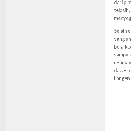
dari pin
telasih,
menyega
Selain 
yang un
bola’ ke
samping
nyaman 
dawet d
Langen