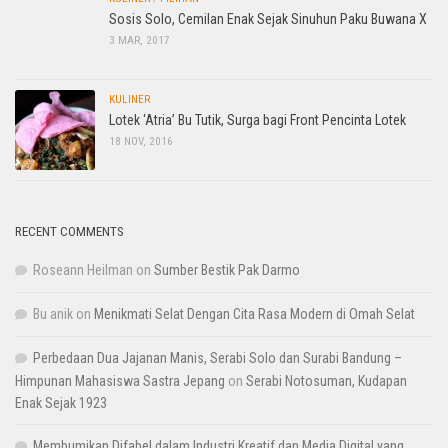
Sosis Solo, Cemilan Enak Sejak Sinuhun Paku Buwana X
3 MAR, 2017
KULINER
Lotek ‘Atria’ Bu Tutik, Surga bagi Front Pencinta Lotek
18 NOV, 2016
RECENT COMMENTS
Roseann Heilman
on
Sumber Bestik Pak Darmo
Bu anik
on
Menikmati Selat Dengan Cita Rasa Modern di Omah Selat
Perbedaan Dua Jajanan Manis, Serabi Solo dan Surabi Bandung –
Himpunan Mahasiswa Sastra Jepang
on
Serabi Notosuman, Kudapan
Enak Sejak 1923
Membumikan Difabel dalam Industri Kreatif dan Media Digital yang