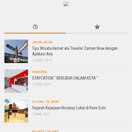
JALAN-JALAN
Tips Wisata Hemat ala Traveler Zaman Now dengan
Aplikasi Airy
12 AUG, 2019
PARIWARA
STAYCATION “ BERLIBUR DALAM KOTA “
17 NOV, 2017
PILIHAN
/
SEJARAH
Sejarah Kejayaan Bioskop Lokal di Kota Solo
7 MAR, 2017
KULINER
/
PILIHAN