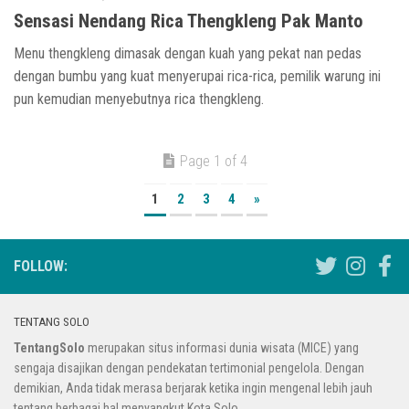
Sensasi Nendang Rica Thengkleng Pak Manto
Menu thengkleng dimasak dengan kuah yang pekat nan pedas
dengan bumbu yang kuat menyerupai rica-rica, pemilik warung ini
pun kemudian menyebutnya rica thengkleng.
Page 1 of 4
1
2
3
4
»
FOLLOW:
TENTANG SOLO
TentangSolo
merupakan situs informasi dunia wisata (MICE) yang
sengaja disajikan dengan pendekatan tertimonial pengelola. Dengan
demikian, Anda tidak merasa berjarak ketika ingin mengenal lebih jauh
tentang berbagai hal menyangkut Kota Solo.