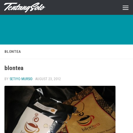
Skip to content
BLONTEA
blontea
BY
SETIYO MURSID
·
AUGUST 23, 2012