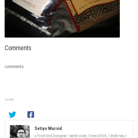
Comments
comments
SHARE
Setiyo Mursid
a Front End Designer. I write code, I love UI/UX, I drink tea, I