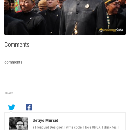
Comments
comments
SHARE
Setiyo Mursid
a Front End Designer. I write code, I love UI/UX, I drink tea, I