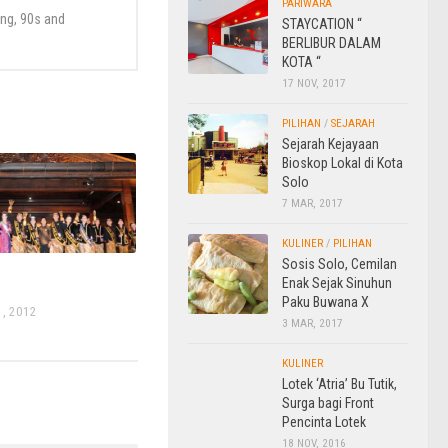
PARIWARA
cong, 90s and
STAYCATION “
BERLIBUR DALAM
KOTA “
17 NOV, 2017
PILIHAN
/
SEJARAH
Sejarah Kejayaan
Bioskop Lokal di Kota
Solo
7 MAR, 2017
KULINER
/
PILIHAN
Sosis Solo, Cemilan
Enak Sejak Sinuhun
Paku Buwana X
, 2012
3 MAR, 2017
KULINER
Lotek ‘Atria’ Bu Tutik,
Surga bagi Front
Pencinta Lotek
18 NOV, 2016