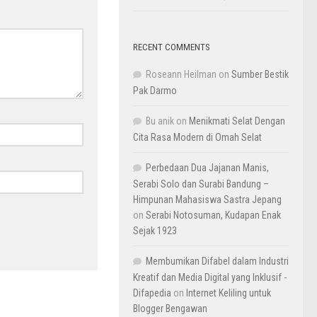
RECENT COMMENTS
Roseann Heilman
on
Sumber Bestik
Pak Darmo
Bu anik
on
Menikmati Selat Dengan
Cita Rasa Modern di Omah Selat
Perbedaan Dua Jajanan Manis,
Serabi Solo dan Surabi Bandung –
Himpunan Mahasiswa Sastra Jepang
on
Serabi Notosuman, Kudapan Enak
Sejak 1923
Membumikan Difabel dalam Industri
Kreatif dan Media Digital yang Inklusif -
Difapedia
on
Internet Keliling untuk
Blogger Bengawan