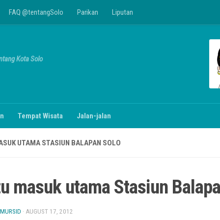
FAQ @tentangSolo
Parikan
Liputan
entang Kota Solo
n
Tempat Wisata
Jalan-jalan
ASUK UTAMA STASIUN BALAPAN SOLO
tu masuk utama Stasiun Balapa
 MURSID
·
AUGUST 17, 2012