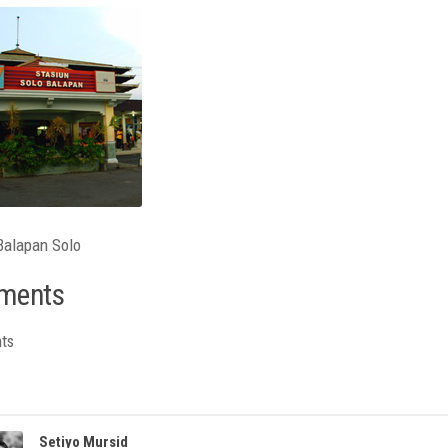
Balapan Solo
ments
ts
Setiyo Mursid