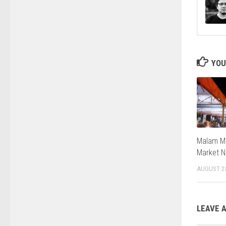
YOU
Malam Mi
Market N
AUGUST 2
LEAVE A