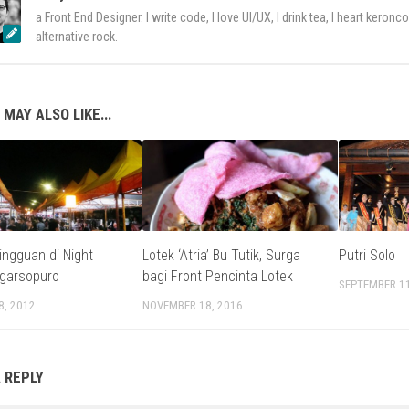
a Front End Designer. I write code, I love UI/UX, I drink tea, I heart keron
alternative rock.
 MAY ALSO LIKE...
ngguan di Night
Lotek ‘Atria’ Bu Tutik, Surga
Putri Solo
garsopuro
bagi Front Pencinta Lotek
SEPTEMBER 11
8, 2012
NOVEMBER 18, 2016
 REPLY