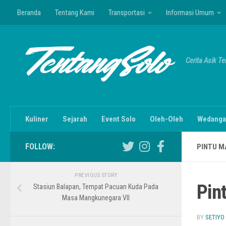
Beranda
Tentang Kami
Transportasi
Informasi Umum
Skip to content
Cerita Asik T
Kuliner
Sejarah
Event Solo
Oleh-Oleh
Wedanga
FOLLOW:
PINTU M
PREVIOUS STORY
Pin
Stasiun Balapan, Tempat Pacuan Kuda Pada
Masa Mangkunegara VII
BY
SETIYO