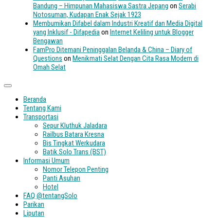
Bandung – Himpunan Mahasiswa Sastra Jepang
on
Serabi
Notosuman, Kudapan Enak Sejak 1923
Membumikan Difabel dalam Industri Kreatif dan Media Digital
yang Inklusif - Difapedia
on
Internet Keliling untuk Blogger
Bengawan
FamPro Ditemani Peninggalan Belanda & China – Diary of
Questions
on
Menikmati Selat Dengan Cita Rasa Modern di
Omah Selat
Beranda
Tentang Kami
Transportasi
Sepur Kluthuk Jaladara
Railbus Batara Kresna
Bis Tingkat Werkudara
Batik Solo Trans (BST)
Informasi Umum
Nomor Telepon Penting
Panti Asuhan
Hotel
FAQ @tentangSolo
Parikan
Liputan