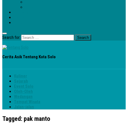
Panti Asuhan
Hotel
FAQ @tentangSolo
Parikan
Liputan
Search for:
Cerita Asik Tentang Kota Solo
Kuliner
Sejarah
Event Solo
Oleh-Oleh
Wedangan
Tempat Wisata
Jalan-jalan
Tagged:
pak manto