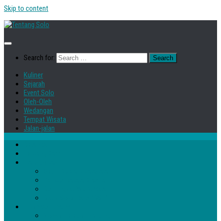
Skip to content
Search for:
Kuliner
Sejarah
Event Solo
Oleh-Oleh
Wedangan
Tempat Wisata
Jalan-jalan
Beranda
Tentang Kami
Transportasi
Sepur Kluthuk Jaladara
Railbus Batara Kresna
Bis Tingkat Werkudara
Batik Solo Trans (BST)
Informasi Umum
Nomor Telepon Penting