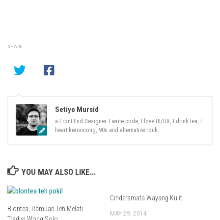
SHARE
Setiyo Mursid
a Front End Designer. I write code, I love UI/UX, I drink tea, I
heart keroncong, 90s and alternative rock.
YOU MAY ALSO LIKE...
Cinderamata Wayang Kulit
Blontea, Ramuan Teh Melati
MAY 29, 2014
Tradisi Wong Solo