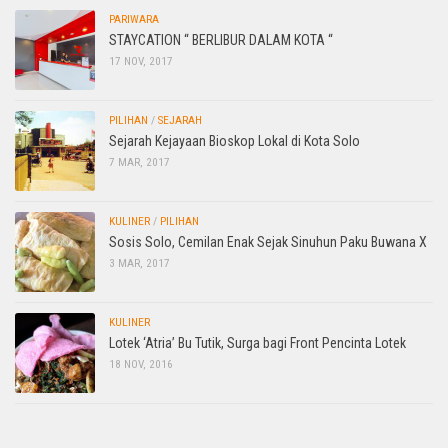
PARIWARA
STAYCATION “ BERLIBUR DALAM KOTA “
17 NOV, 2017
PILIHAN
/
SEJARAH
Sejarah Kejayaan Bioskop Lokal di Kota Solo
7 MAR, 2017
KULINER
/
PILIHAN
Sosis Solo, Cemilan Enak Sejak Sinuhun Paku Buwana X
3 MAR, 2017
KULINER
Lotek ‘Atria’ Bu Tutik, Surga bagi Front Pencinta Lotek
18 NOV, 2016