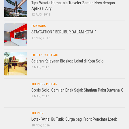
Tips Wisata Hemat ala Traveler Zaman Now dengan
Aplikasi Airy
12 AUG, 2019
PARIWARA
STAYCATION “ BERLIBUR DALAM KOTA “
17 NOV, 2017
PILIHAN
/
SEJARAH
Sejarah Kejayaan Bioskop Lokal di Kota Solo
7 MAR, 2017
KULINER
/
PILIHAN
Sosis Solo, Cemilan Enak Sejak Sinuhun Paku Buwana X
3 MAR, 2017
KULINER
Lotek ‘Atria’ Bu Tutik, Surga bagi Front Pencinta Lotek
18 NOV, 2016