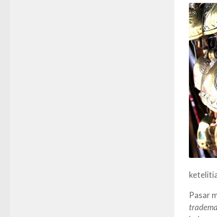
ketelit
Pasar m
tradema