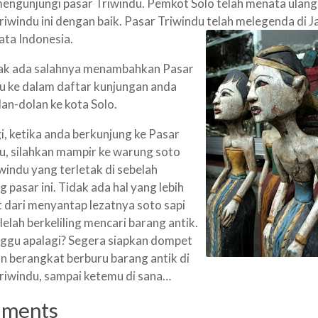
engunjungi pasar Triwindu.
P
emkot Solo telah menata ulang
riwindu ini dengan baik. Pasar Triwindu telah melegenda di J
ata Indonesia.
dak ada salahnya menambahkan Pasar
u ke dalam daftar kunjungan anda
an-dolan ke kota Solo.
gi, ketika anda berkunjung ke Pasar
u, silahkan mampir ke warung soto
iwindu yang terletak di sebelah
 pasar ini. Tidak ada hal yang lebih
 dari menyantap lezatnya soto sapi
lelah berkeliling mencari barang antik.
nggu apalagi? Segera siapkan dompet
an berangkat
berburu
barang antik di
riwindu, sampai ketemu di sana…
ments