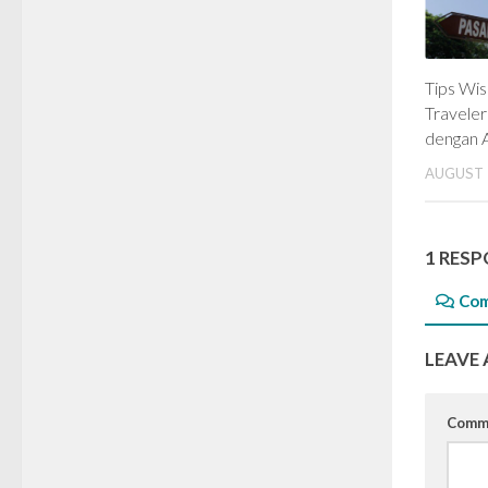
Tips Wi
Travele
dengan A
AUGUST 
1 RES
Co
LEAVE 
Comm