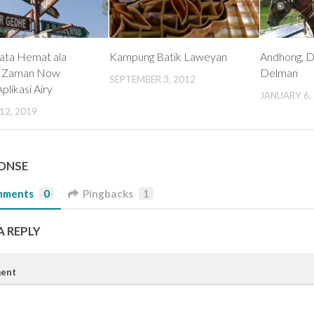
sata Hemat ala
Kampung Batik Laweyan
Andhong, D
r Zaman Now
Delman
SEPTEMBER 3, 2012
plikasi Airy
JANUARY 6,
12, 2019
PONSE
mments
0
Pingbacks
1
A REPLY
ent