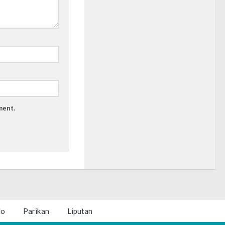
ment.
lo
Parikan
Liputan