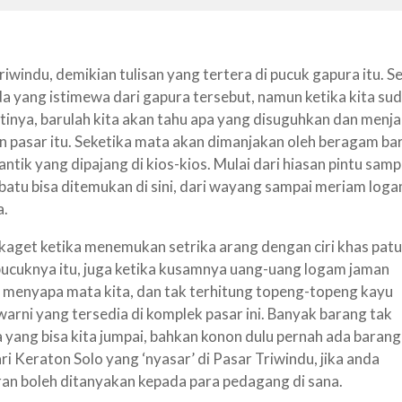
riwindu, demikian tulisan yang tertera di pucuk gapura itu. Se
da yang istimewa dari gapura tersebut, namun ketika kita su
inya, barulah kita akan tahu apa yang disuguhkan dan menja
n pasar itu. Seketika mata akan dimanjakan oleh beragam ba
antik yang dipajang di kios-kios. Mulai dari hiasan pintu samp
batu bisa ditemukan di sini, dari wayang sampai meriam log
a
.
kaget ketika menemukan setrika arang dengan ciri khas pat
pucuknya itu, juga ketika kusamnya uang-uang logam jaman
 menyapa mata kita, dan tak terhitung topeng-topeng kayu
arni yang tersedia di komplek pasar ini.
B
anyak barang tak
 yang bisa kita jumpai, bahkan konon
dulu pernah ada
barang
ri K
eraton Solo
yang ‘nyasar’ di Pasar
Triwindu
, jika anda
an boleh ditanyakan kepada para pedagang di sana.