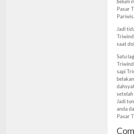
belum m
Pasar T
Pariwis
Jadi ti
Triwind
saat
dol
S
atu la
Triwind
sapi Tr
belakang
dahsyat
setelah 
Jadi tu
anda d
Pasar T
Com