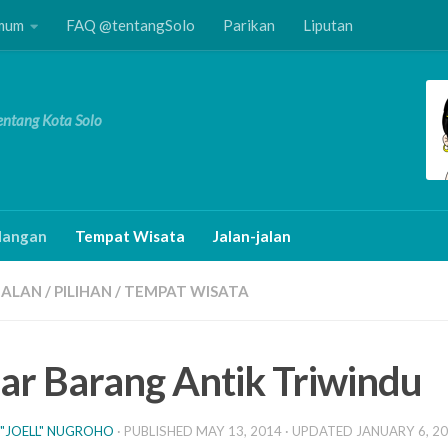
Umum
FAQ @tentangSolo
Parikan
Liputan
Tentang Kota Solo
angan
Tempat Wisata
Jalan-jalan
JALAN
/
PILIHAN
/
TEMPAT WISATA
ar Barang Antik Triwindu
 "JOELL" NUGROHO
· PUBLISHED
MAY 13, 2014
· UPDATED
JANUARY 6, 2