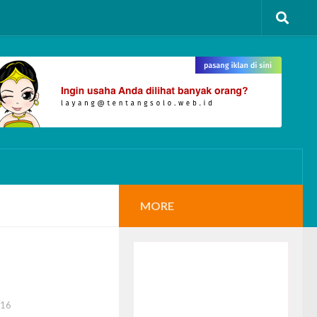
MORE
016