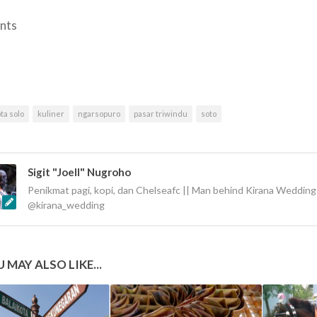
nts
ta solo
kuliner
ngarsopuro
pasar triwindu
soto
Sigit "Joell" Nugroho
Penikmat pagi, kopi, dan Chelseafc || Man behind Kirana Wedding
@kirana_wedding
 MAY ALSO LIKE...