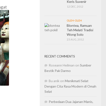
Keris Suvenir
agat
12 DEC, 2012
OLEH-OLEH
Blontea, Ramuan
Teh Melati Tradisi
Wong Solo
23 AUG, 2012
RECENT COMMENTS
Roseann Heilman
on
Sumber
Bestik Pak Darmo
Bu anik
on
Menikmati Selat
Dengan Cita Rasa Modern di Omah
Selat
Perbedaan Dua Jajanan Manis,