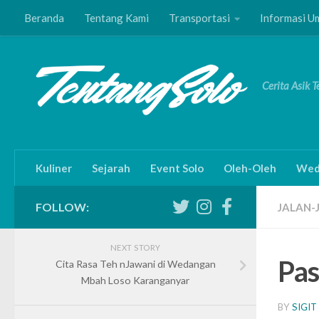
Beranda
Tentang Kami
Transportasi
Informasi 
Skip to content
Cerita Asik 
Kuliner
Sejarah
Event Solo
Oleh-Oleh
Wed
FOLLOW:
JALAN-
NEXT STORY
Pas
Cita Rasa Teh nJawani di Wedangan
Mbah Loso Karanganyar
BY
SIGIT