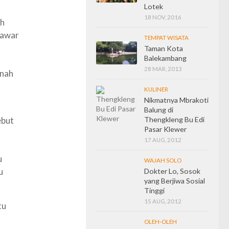
Lotek
18 NOV, 2016
ah
Tawar
TEMPAT WISATA
Taman Kota
Balekambang
28 MAR, 2013
rnah
KULINER
.
Nikmatnya Mbrakoti
Balung di
Thengkleng Bu Edi
ebut
Pasar Klewer
17 AUG, 2012
u
WAJAH SOLO
u
Dokter Lo, Sosok
yang Berjiwa Sosial
Tinggi
15 AUG, 2012
tu
OLEH-OLEH