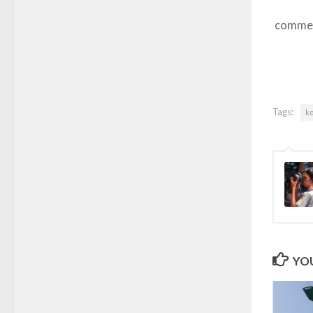
comme
Tags:
ko
YOU