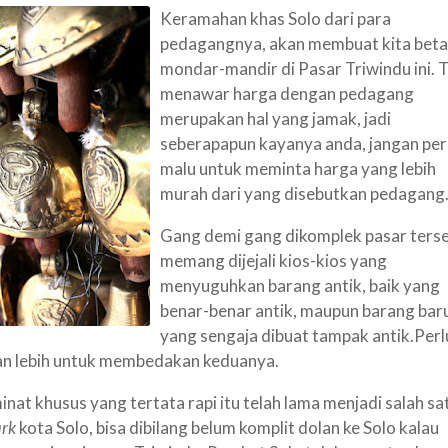
K
eramahan khas Solo dari para
pedagangnya, akan membuat kita bet
mondar-mandir di Pasar Triwindu ini. 
menawar harga dengan pedagang
merupakan hal yang jamak,
jadi
seberapapun kayanya anda, jangan pe
malu untuk meminta harga yang lebih
murah dari yang disebutkan pedagang
Gang demi gang di
komplek pasar ters
memang dijejali kios-kios yang
menyuguhkan barang antik, baik yang
benar-benar antik, maupun barang
bar
yang sengaja dibuat tampak antik.
Perl
ian lebih untuk membedakan keduanya.
inat khusus yang tertata rapi itu telah lama menjadi
salah sa
rk
kota Solo, bisa dibilang belum komplit dolan ke Solo kalau