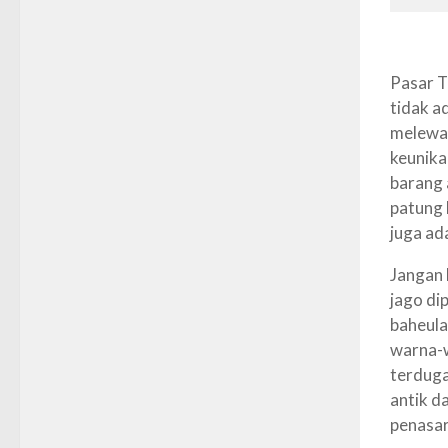
Pasar T
tidak a
melewat
keunika
barang 
patung 
juga
ad
Jangan 
jago di
baheula
warna-w
terduga
antik
da
penasar