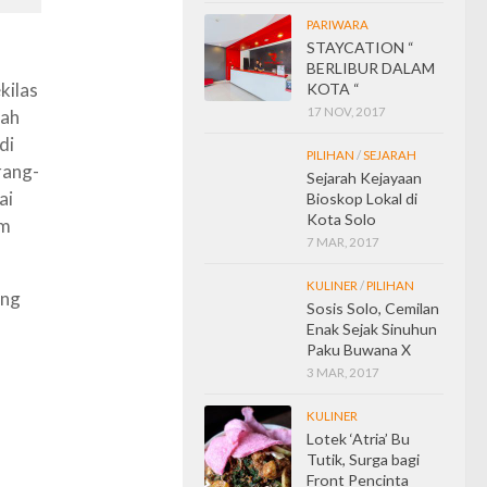
PARIWARA
STAYCATION “
BERLIBUR DALAM
kilas
KOTA “
17 NOV, 2017
dah
di
PILIHAN
/
SEJARAH
rang-
Sejarah Kejayaan
ai
Bioskop Lokal di
Kota Solo
am
7 MAR, 2017
KULINER
/
PILIHAN
ung
Sosis Solo, Cemilan
Enak Sejak Sinuhun
Paku Buwana X
3 MAR, 2017
KULINER
Lotek ‘Atria’ Bu
Tutik, Surga bagi
Front Pencinta