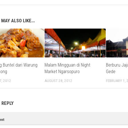
 MAY ALSO LIKE...
 Buntel dari Warung
Malam Mingguan di Night
Berburu Jaj
hong
Market Ngarsopuro
Gede
7, 2012
AUGUST 28, 2012
FEBRUARY 1, 
 REPLY
nt