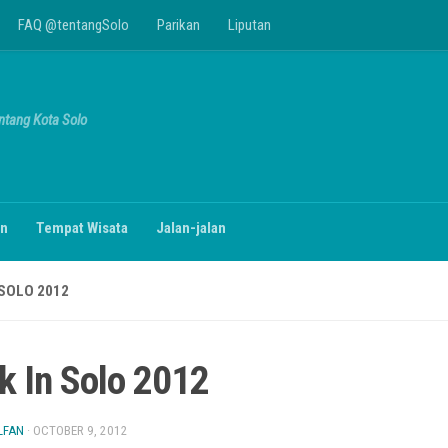
FAQ @tentangSolo
Parikan
Liputan
entang Kota Solo
n
Tempat Wisata
Jalan-jalan
 SOLO 2012
k In Solo 2012
LFAN
·
OCTOBER 9, 2012