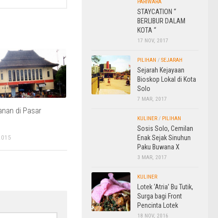
PARIWARA
STAYCATION “
BERLIBUR DALAM
KOTA “
17 NOV, 2017
PILIHAN
/
SEJARAH
Sejarah Kejayaan
Bioskop Lokal di Kota
Solo
7 MAR, 2017
anan di Pasar
KULINER
/
PILIHAN
Sosis Solo, Cemilan
2015
Enak Sejak Sinuhun
Paku Buwana X
3 MAR, 2017
KULINER
Lotek ‘Atria’ Bu Tutik,
Surga bagi Front
Pencinta Lotek
18 NOV, 2016