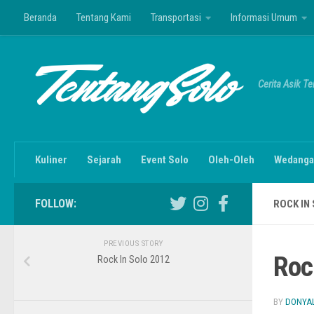
Beranda
Tentang Kami
Transportasi
Informasi Umum
Skip to content
Cerita Asik T
Kuliner
Sejarah
Event Solo
Oleh-Oleh
Wedanga
FOLLOW:
ROCK IN
PREVIOUS STORY
Roc
Rock In Solo 2012
BY
DONYA