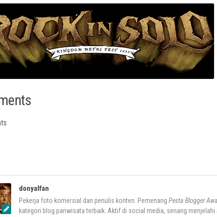
ments
ts
donyalfan
Pekerja foto komersial dan penulis konten. Pemenang
Pesta Blogger Aw
kategori blog pariwisata terbaik. Aktif di social media, senang menjelahi