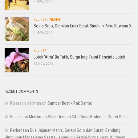
7 MAR, 2017
KULINER
/
PILIHAN
Sosis Solo, Cemilan Enak Sejak Sinuhun Paku Buwana X
3 MAR, 2017
KULINER
Lotek ‘Atria’ Bu Tutik, Surga bagi Front Pencinta Lotek
18 NOV, 2016
RECENT COMMENTS
Roseann Heilman
on
Sumber Bestik Pak Darmo
Bu anik
on
Menikmati Selat Dengan Cita Rasa Modern di Omah Selat
Perbedaan Dua Jajanan Manis, Serabi Solo dan Surabi Bandung –
Himpunan Mahasiswa Sastra Jepang
on
Serabi Notosuman, Kudapan