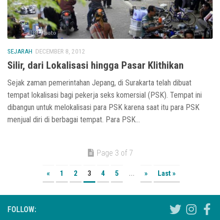
SEJARAH
DECEMBER 8, 2012
Silir, dari Lokalisasi hingga Pasar Klithikan
Sejak zaman pemerintahan Jepang, di Surakarta telah dibuat
tempat lokalisasi bagi pekerja seks komersial (PSK). Tempat ini
dibangun untuk melokalisasi para PSK karena saat itu para PSK
menjual diri di berbagai tempat. Para PSK...
Page 3 of 7
«
1
2
3
4
5
...
»
Last »
FOLLOW: